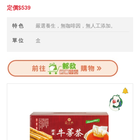
定價$539
特 色
嚴選養生，無咖啡因，無人工添加。
單 位
盒