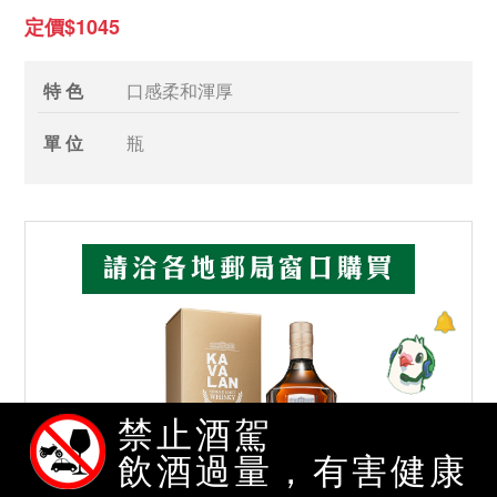
定價$1045
特 色
口感柔和渾厚
單 位
瓶
禁止酒駕
飲酒過量，有害健康