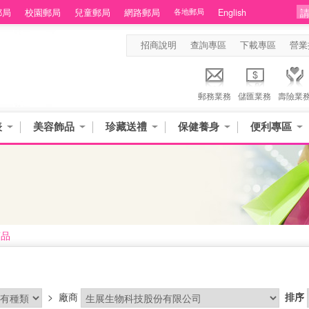
郵局
校園郵局
兒童郵局
網路郵局
各地郵局
English
招商說明
查詢專區
下載專區
營業
郵務業務
儲匯業務
壽險業
表
美容飾品
珍藏送禮
保健養身
便利專區
商品
>
廠商
排序