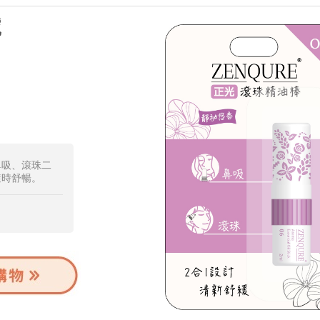
號
鼻吸、滾珠二
隨時舒暢。