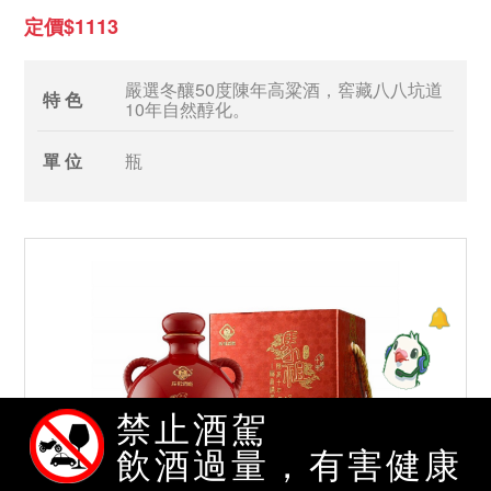
定價$1113
嚴選冬釀50度陳年高粱酒，窖藏八八坑道
特 色
10年自然醇化。
單 位
瓶
禁止酒駕
飲酒過量，有害健康