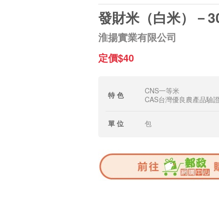
發財米（白米）－3
淮揚實業有限公司
定價$40
CNS一等米
特 色
CAS台灣優良農產品驗
單 位
包