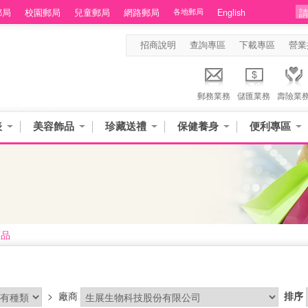
郵局
校園郵局
兒童郵局
網路郵局
各地郵局
English
招商說明
查詢專區
下載專區
營業
郵務業務
儲匯業務
壽險業
表
美容飾品
珍藏送禮
保健養身
便利專區
商品
>
廠商
排序