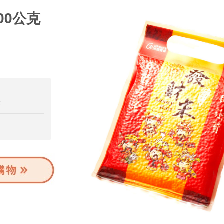
00公克
證