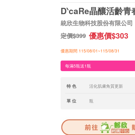
D‵caRe晶釀活齡青
統欣生物科技股份有限公司
優惠價$303
定價$399
優惠期間 115/08/01~115/08/31
每滿5瓶送1瓶
特 色
活化肌膚角質更新
單 位
瓶