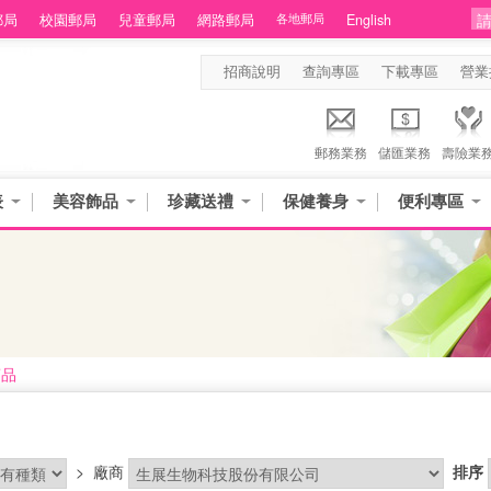
郵局
校園郵局
兒童郵局
網路郵局
各地郵局
English
招商說明
查詢專區
下載專區
營業
郵務業務
儲匯業務
壽險業
表
美容飾品
珍藏送禮
保健養身
便利專區
商品
>
廠商
排序