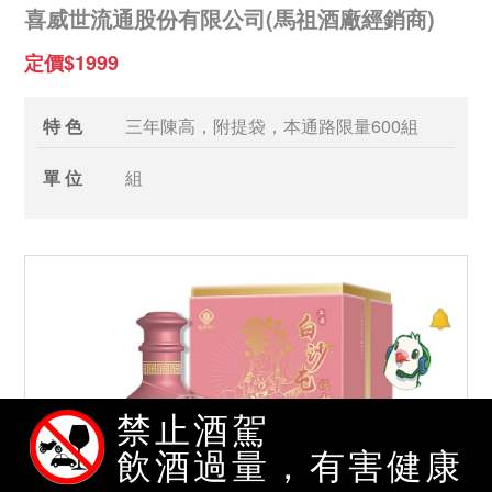
喜威世流通股份有限公司(馬祖酒廠經銷商)
定價$1999
特 色
三年陳高，附提袋，本通路限量600組
單 位
組
禁止酒駕
飲酒過量，有害健康