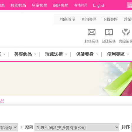
郵局
校園郵局
兒童郵局
網路郵局
各地郵局
English
招商說明
查詢專區
下載專區
營業
郵務業務
儲匯業務
壽險業
表
美容飾品
珍藏送禮
保健養身
便利專區
商品
>
廠商
排序