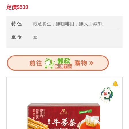
定價$539
特 色
嚴選養生，無咖啡因，無人工添加。
單 位
盒