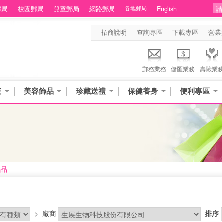
郵局
校園郵局
兒童郵局
網路郵局
各地郵局
English
招商說明
查詢專區
下載專區
營業
郵務業務
儲匯業務
壽險業
表
美容飾品
珍藏送禮
保健養身
便利專區
商品
>
廠商
排序