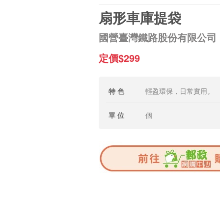
扇形車庫提袋
國營臺灣鐵路股份有限公司
定價$299
特 色
輕盈環保，日常實用。
單 位
個