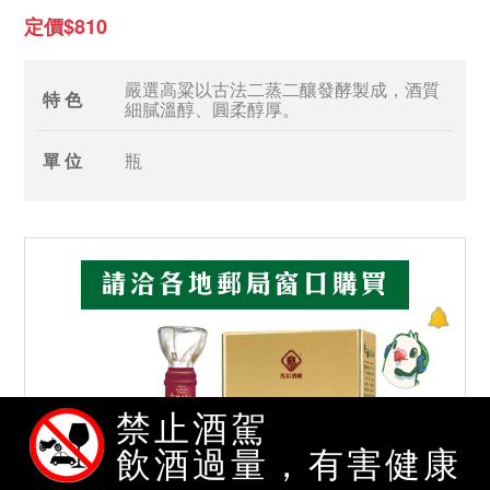
定價$810
嚴選高粱以古法二蒸二釀發酵製成，酒質
特 色
細膩溫醇、圓柔醇厚。
單 位
瓶
禁止酒駕
飲酒過量，有害健康