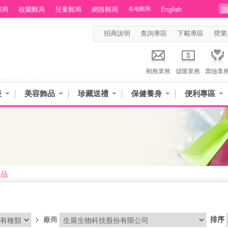
郵局
校園郵局
兒童郵局
網路郵局
各地郵局
English
招商說明
查詢專區
下載專區
營業
郵務業務
儲匯業務
壽險業
表
美容飾品
珍藏送禮
保健養身
便利專區
商品
>
廠商
排序