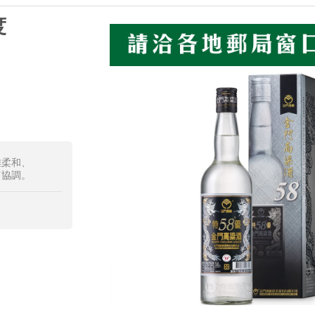
度
雅柔和、
富協調。