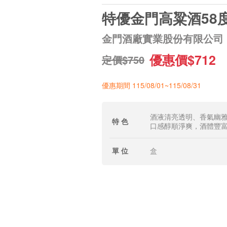
特優金門高粱酒58
金門酒廠實業股份有限公司
優惠價$712
定價$750
優惠期間 115/08/01~115/08/31
酒液清亮透明、香氣幽
特 色
口感醇順淨爽，酒體豐
單 位
盒