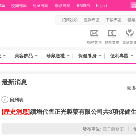
郵局
校園郵局
兒童郵局
網路郵局
各地郵局
English
招商說明
查詢專區
下載專區
營業
郵務業務
儲匯業務
壽險業
表
美容飾品
珍藏送禮
保健養身
便利專區
:::
最新消息
最後
回列表
[歷史消息]
續增代售正光製藥有限公司共3項保健
發布單位:
電子商務室