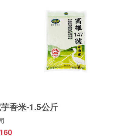
芋香米-1.5公斤
司
160