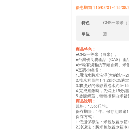
優惠期間 115/08/01~115/08/
特色
CNS一等米（
單位
瓶
商品特色：
●CNS一等米（白米）。
●台灣優良農產品（CAS）產品
●米粒有淡雅的芋頭香氣、米
●烹調小絶招：
1.用清水將米洗淨(大約洗1~
2.按米容量的1-1.2倍水
3.將洗好的米靜置泡水約5~1
4.完成煮飯時，先燜上15分
5.掀開鍋蓋，輕輕攪翻白米鬆
商品說明：
規格：1.5公斤/包。
保存期限：1年。保存期限逾
保存方式：
1.低溫保存法：米包放置冰
2.冷凍法：將米包放置冰箱冷