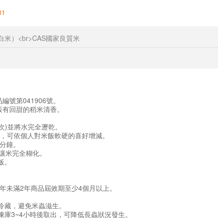
31
白米）<br>CAS國家良質米
編號第041906號。
飯有回甜的稻米清香。
2次)並將水完全瀝乾。
為適當，可依個人對米飯軟硬的喜好增減。
5分鐘。
鐘讓米完全糊化。
飯。
1年未滿2年商品屆效期至少4個月以上。
箱冷藏，避免米蟲滋生。
凍庫3~4小時後取出，可降低長蟲狀況發生。